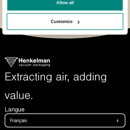
Allow all
Envoyez un
e-mail
à
sav@henkelman.com
Customize
Extracting air, adding
value.
Langue
Français