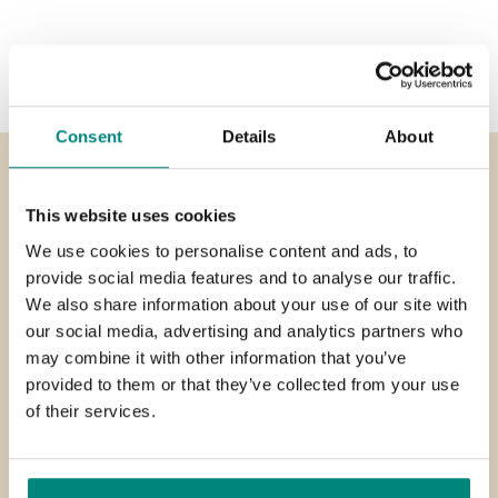
Consent
Details
About
This website uses cookies
Besoin d’aide ?
We use cookies to personalise content and ads, to
Chez Henkelman, nous sommes toujours à votre entière
provide social media features and to analyse our traffic.
disposition. Nous sommes joignables du lundi au vendredi,
We also share information about your use of our site with
de 8 h 00 à 18 h 00 (CET). Vous pouvez aussi nous envoyer
our social media, advertising and analytics partners who
un courriel bien entendu.
may combine it with other information that you’ve
provided to them or that they’ve collected from your use
of their services.
Appelez-nous au
+31 73 621 36 71