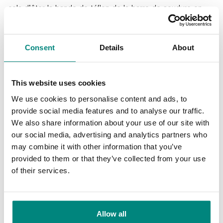
cela d’ôter la bande de téflon de la barre de soudure en
tirant dessus. Démontez ensuite les fils de soudure avec un
tournevis, nettoyez la barre et installez les nouveaux fils de
soudure. Appliquez ensuite une nouvelle bande de téflon et
Consent
Details
About
replacez la barre de soudure sur la machine. Vous
remplacez donc en même temps la bande de téflon et les
fils de soudure.
This website uses cookies
We use cookies to personalise content and ads, to
provide social media features and to analyse our traffic.
We also share information about your use of our site with
our social media, advertising and analytics partners who
may combine it with other information that you’ve
provided to them or that they’ve collected from your use
of their services.
Voici comment cela fonctionne
Allow all