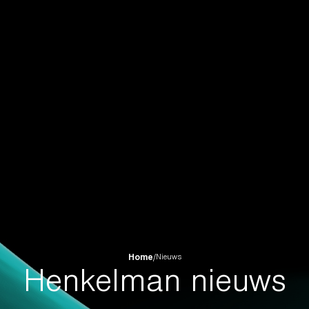
Home
/
Nieuws
Henkelman nieuws