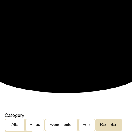
Category
- Alle -
Blogs
Evenementen
Pers
Recepten