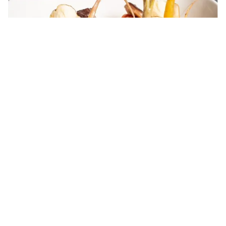
Recepten
2024-01-11
Bulgogi short ribs