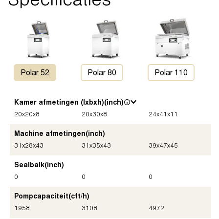
Polar 52
Polar 80
Polar 110
Kamer afmetingen (lxbxh)
(inch)
20
x
20
x
8
20
x
30
x
8
24
x
41
x
11
Machine afmetingen
(inch)
31
x
28
x
43
31
x
35
x
43
39
x
47
x
45
Sealbalk
(inch)
0
0
0
Pompcapaciteit
(cft/h)
1958
3108
4972