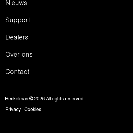
Vis
Nieuws
Besturingssystemen
Groenten & Fruit
Verpakkingsoplossingen
Support
Vloeistoffen
Begassing
Dealers
Non-food
Liquid control
Valuta en documenten
Over ons
Soft air
Sous-vide koken
Contact
Vacuüm verpakken
Henkelman © 2026 All rights reserved
Privacy
Cookies