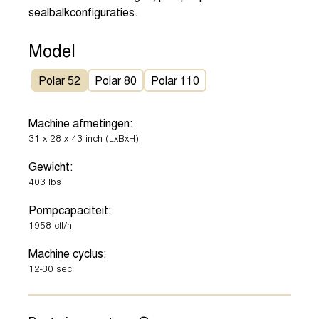
sealbalkconfiguraties.
Model
Polar 52
Polar 80
Polar 110
Machine afmetingen:
31
x
28
x
43
inch
(LxBxH)
Gewicht:
403
lbs
Pompcapaciteit:
1958
cft/h
Machine cyclus:
12-30
sec