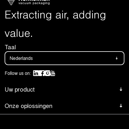
Extracting air, adding
value.
Taal
Nederlands
Follow us on:
Uw product
Vlees
Onze oplossingen
Footer
Kaas
Advanced Control System
Bottom
Navigation