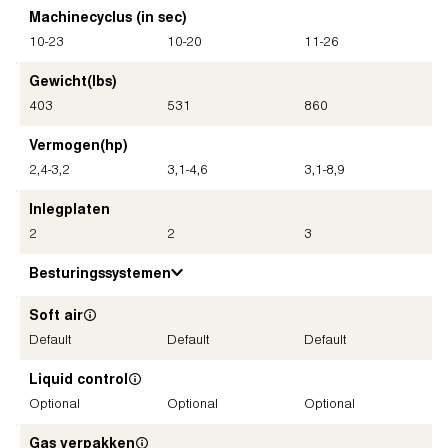
Machinecyclus (in sec)
10-23
10-20
11-26
Gewicht
(lbs)
403
531
860
Vermogen
(hp)
2,4-3,2
3,1-4,6
3,1-8,9
Inlegplaten
2
2
3
Besturingssystemen
Soft air
Default
Default
Default
Liquid control
Optional
Optional
Optional
Gas verpakken