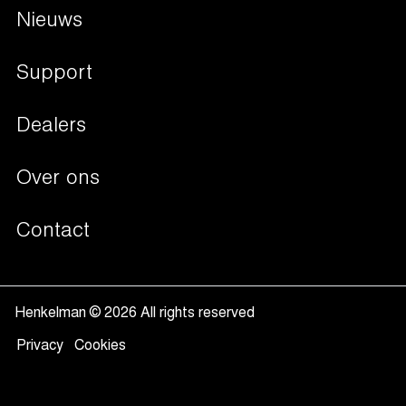
Navigation
Vis
Nieuws
Besturingssystemen
Groenten & Fruit
Verpakkingsoplossingen
Support
Vloeistoffen
Begassing
Dealers
Non-food
Liquid control
Valuta en documenten
Over ons
Soft air
Sous-vide koken
Contact
Vacuüm verpakken
Henkelman © 2026 All rights reserved
Privacy
Cookies