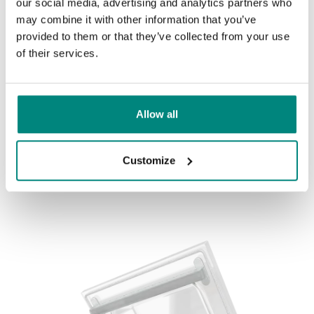
our social media, advertising and analytics partners who
may combine it with other information that you’ve
provided to them or that they’ve collected from your use
of their services.
Henkelman beveelt aan
LAATSTE AFLEVERING
Allow all
Chef Mikel Anthony gebruikt een Henkelman Boxer 35
vacuümmachine in zijn Test Kitchen. Lees meer over dit
tafelmodel en gerelateerde kamervacuümmachines. Dit
Customize
was de laatste aflevering van 2019, maar misschien
komen we volgend jaar terug! Blijf op de hoogte!