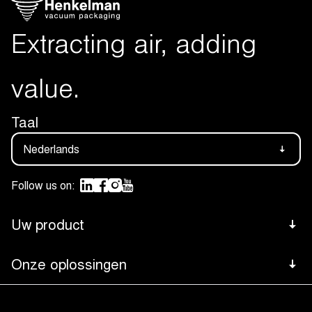
Extracting air, adding
value.
Taal
Nederlands
Follow us on:
Uw product
Vlees
Onze oplossingen
Footer
Kaas
Advanced Control System
Bottom