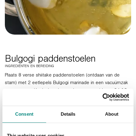
Bulgogi paddenstoelen
INGREDIËNTEN EN BEREIDING
Plaats 8 verse shiitake paddenstoelen (ontdaan van de
stam) met 2 eetlepels Bulgogi marinade in een vacuümzak
en vacumeer. Kook de zak vervolgens sous-vide op 84 °C.
Consent
Details
About
This website uses cookies