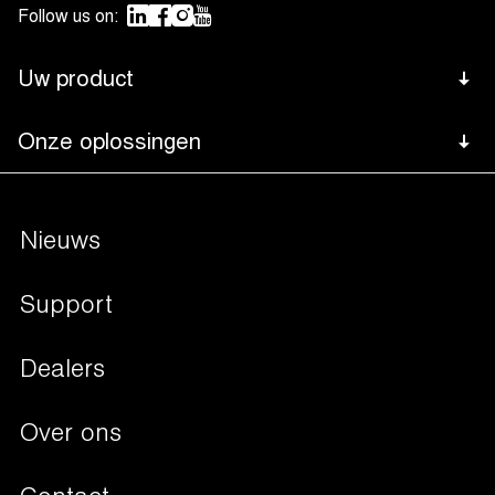
Follow us on:
Uw product
Vlees
Onze oplossingen
Footer
Kaas
Advanced Control System
Bottom
Navigation
Vis
Nieuws
Besturingssystemen
Groenten & Fruit
Verpakkingsoplossingen
Support
Vloeistoffen
Begassing
Dealers
Non-food
Liquid control
Valuta en documenten
Over ons
Soft air
Sous-vide koken