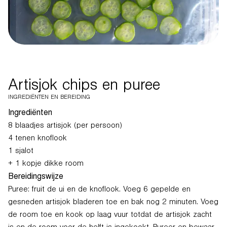
Artisjok chips en puree
INGREDIËNTEN EN BEREIDING
Ingrediënten
8 blaadjes artisjok (per persoon)
4 tenen knoflook
1 sjalot
+ 1 kopje dikke room
Bereidingswijze
Puree: fruit de ui en de knoflook. Voeg 6 gepelde en
gesneden artisjok bladeren toe en bak nog 2 minuten. Voeg
de room toe en kook op laag vuur totdat de artisjok zacht
is en de room voor de helft is ingekookt. Pureer en bewaar