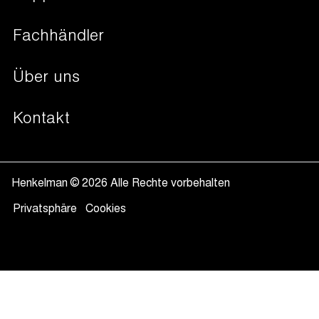
Flüssigkeiten
Begasung (MAP)
Fachhändler
Non-Food
Dampfsensor
Währung und Dokumente
Über uns
Soft air
Sous-vide Garen
Kontakt
Vakumierprozess
Henkelman © 2026 Alle Rechte vorbehalten
Privatsphäre
Cookies