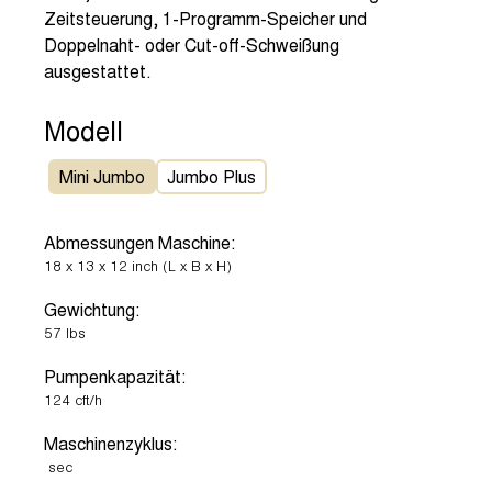
Zeitsteuerung, 1-Programm-Speicher und
Doppelnaht- oder Cut-off-Schweißung
ausgestattet.
Modell
Mini Jumbo
Jumbo Plus
Abmessungen Maschine:
18
x
13
x
12
inch
(L x B x H)
Gewichtung:
57
lbs
Pumpenkapazität:
124
cft/h
Maschinenzyklus:
sec