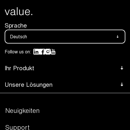
value.
Sprache
Deutsch
Follow us on:
Ihr Produkt
Fleisch
Unsere Lösungen
Footer
Käse
Advanced Control System -ACS-
Bottom
Navigation
Fisch
Neuigkeiten
Steuerungssystemen
Obst und Gemüse
Verpackungslösungen
Support