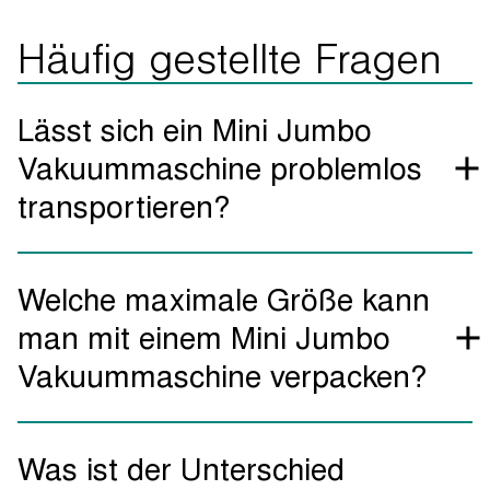
Häufig gestellte Fragen
Lässt sich ein Mini Jumbo
Vakuummaschine problemlos
transportieren?
Ja. Der Mini Jumbo Vakuummaschine ist das Leichtgewicht
Welche maximale Größe kann
unter den Vakuumierern im Henkelman-Sortiment. Mit 26 kg
ist dieses Tischmodell extrem mobil und ideal für den
man mit einem Mini Jumbo
Transport.
Vakuummaschine verpacken?
Das hängt vom Deckel ab. Bei einer normalen Ausführung
Was ist der Unterschied
des Mini Jumbo Vakuummaschine können Sie Produkte von
260 x 260 x 85 mm Größe verpacken. Bei einem erhöhten