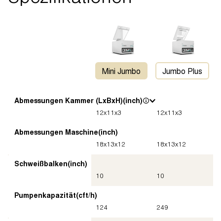
Mini Jumbo
Jumbo Plus
Abmessungen Kammer (LxBxH)
(inch)
12
x
11
x
3
12
x
11
x
3
Abmessungen Maschine
(inch)
18
x
13
x
12
18
x
13
x
12
Schweißbalken
(inch)
10
10
Pumpenkapazität
(cft/h)
124
249