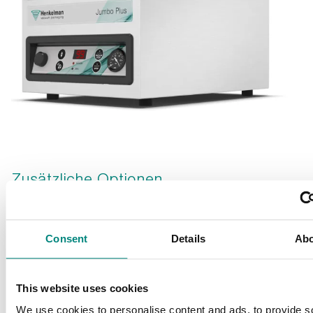
Zusätzliche Optionen
Ihren Henkelman an Ihre
Bedürfnisse anpassen
Consent
Details
Ab
Anpassungen
Zubehör
This website uses cookies
We use cookies to personalise content and ads, to provide s