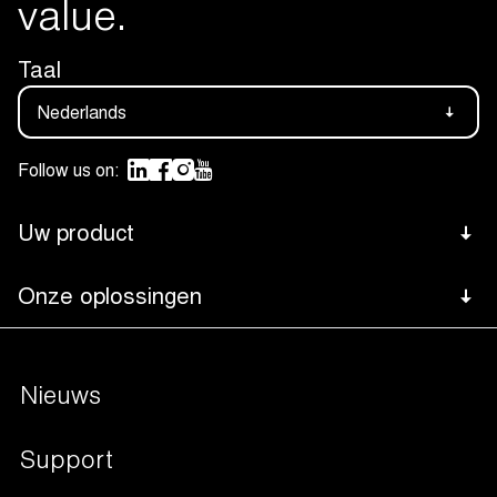
value.
Taal
Nederlands
Follow us on:
Uw product
Vlees
Onze oplossingen
Footer
Kaas
Advanced Control System
Bottom
Navigation
Vis
Nieuws
Besturingssystemen
Groenten & Fruit
Verpakkingsoplossingen
Support
Vloeistoffen