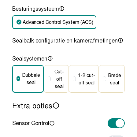
Besturingssysteem
Advanced Control System (ACS)
Sealbalk configuratie en kamerafmetingen
Sealsystemen
Cut-
Dubbele
1-2 cut-
Brede
off
seal
off seal
seal
seal
Extra opties
Sensor Control