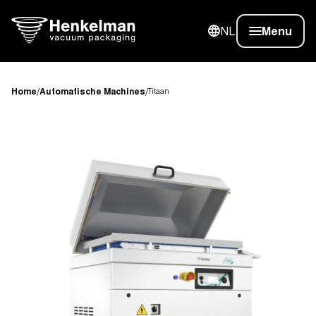
NL
Menu
Home
/
Automatische Machines
/
Titaan