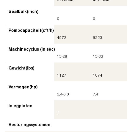
Sealbalk
(inch)
0
0
Pompcapaciteit
(cft/h)
4972
9323
Machinecyclus (in sec)
13-29
13-33
Gewicht
(lbs)
1127
1874
Vermogen
(hp)
5,4-6,0
7,4
Inlegplaten
1
Besturingssystemen