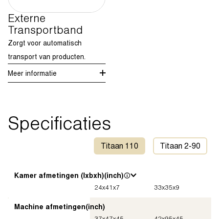
Externe
Transportband
Zorgt voor automatisch
transport van producten.
Meer informatie
Specificaties
Titaan 110
Titaan 2-90
Kamer afmetingen (lxbxh)
(inch)
24
x
41
x
7
33
x
35
x
9
Machine afmetingen
(inch)
37
x
47
x
45
42
x
95
x
45