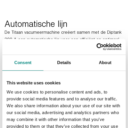
Automatische lijn
De Titaan vacumeermachine creëert samen met de Diptank
200 A een automatische lijn voor een efficiënt en optimaal
verpakkingsproces. Dit zorgt voor minder fysieke belasting
van de operator waardoor hij zich kan concentreren op
andere aspecten van het verpakkingsproces.
Consent
Details
About
This website uses cookies
We use cookies to personalise content and ads, to
provide social media features and to analyse our traffic.
We also share information about your use of our site with
our social media, advertising and analytics partners who
may combine it with other information that you’ve
provided to them or that they’ve collected from your use