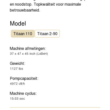
en noodstop. Topkwaliteit voor maximale
betrouwbaarheid.
Model
Titaan 110
Titaan 2-90
Machine afmetingen:
37
x
47
x
45
inch
(LxBxH)
Gewicht:
1127
lbs
Pompcapaciteit:
4972
cft/h
Machine cyclus:
15-33
sec