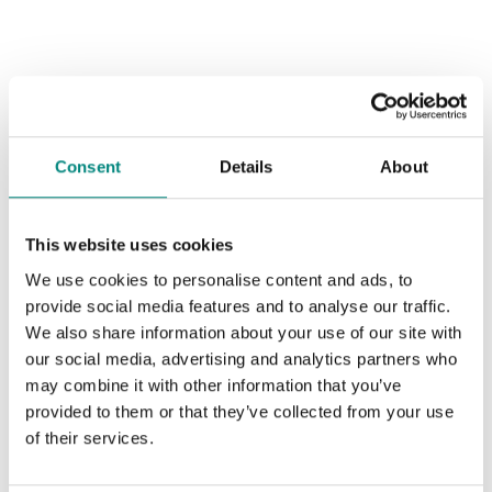
Estructura robusta
Consent
Details
About
La robusta Polar de doble cámara está fabricada de acero
inoxidable duradero. Los pasos sin costuras entre las
This website uses cookies
cámaras y la carcasa se traducen en una estructura
resistente que, además, es fácil de limpiar.
We use cookies to personalise content and ads, to
provide social media features and to analyse our traffic.
We also share information about your use of our site with
our social media, advertising and analytics partners who
may combine it with other information that you’ve
provided to them or that they’ve collected from your use
of their services.