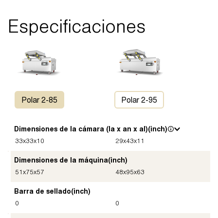
Especificaciones
Polar 2-85
Polar 2-95
Dimensiones de la cámara (la x an x al)
(inch)
33
x
33
x
10
29
x
43
x
11
Dimensiones de la máquina
(inch)
51
x
75
x
57
48
x
95
x
63
Barra de sellado
(inch)
0
0