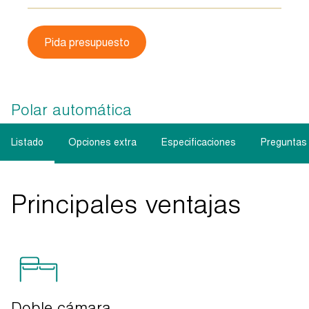
Pida presupuesto
Polar automática
Listado
Opciones extra
Especificaciones
Preguntas
Principales ventajas
Doble cámara