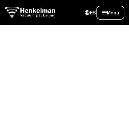
ES
Menú