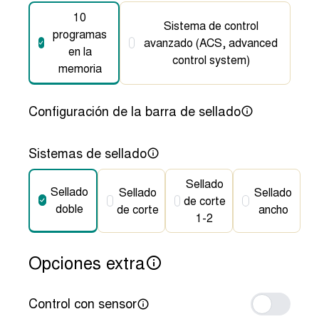
10
Sistema de control
programas
avanzado (ACS, advanced
en la
control system)
memoria
Configuración de la barra de sellado
Sistemas de sellado
Sellado
Sellado
Sellado
Sellado
de corte
doble
de corte
ancho
1-2
Opciones extra
Control con sensor