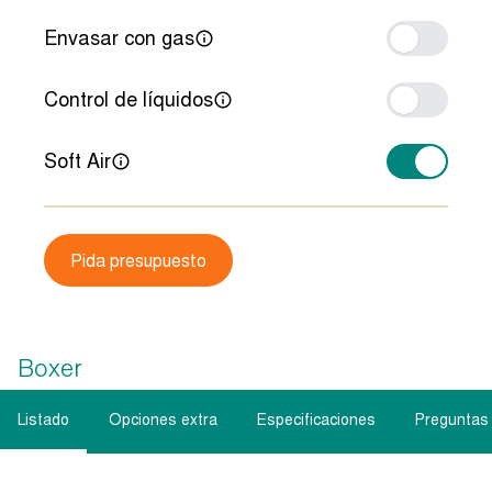
Envasar con gas
Control de líquidos
Soft Air
Pida presupuesto
Boxer
Listado
Opciones extra
Especificaciones
Preguntas