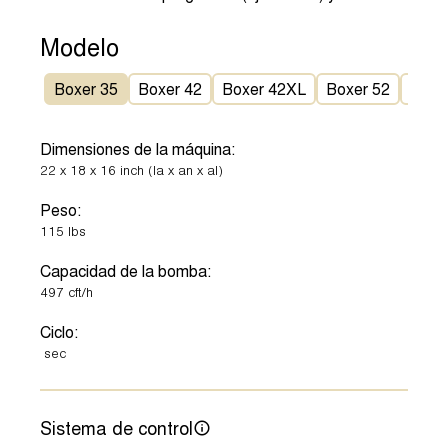
Modelo
Boxer 35
Boxer 42
Boxer 42XL
Boxer 52
Boxe
Dimensiones de la máquina:
22
x
18
x
16
inch
(la x an x al)
Peso:
115
lbs
Capacidad de la bomba:
497
cft/h
Ciclo:
sec
Sistema de control