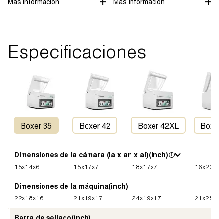
Más información
Más información
Especificaciones
Boxer 35
Boxer 42
Boxer 42XL
Boxe
Dimensiones de la cámara (la x an x al)
(inch)
15
x
14
x
6
15
x
17
x
7
18
x
17
x
7
16
x
20
x
Dimensiones de la máquina
(inch)
22
x
18
x
16
21
x
19
x
17
24
x
19
x
17
21
x
28
x
Barra de sellado
(inch)