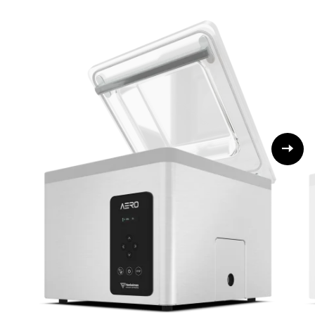
más opciones disponibles, tales como el gaseado, el
control por sensores, liquid control y ACS.