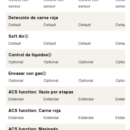
Control con
Control con
Control con
Control
sensor
sensor
sensor
sensor
Detección de carne roja
Default
Default
Default
Default
Soft Air
Default
Default
Default
Default
Control de líquidos
Optional
Optional
Optional
Optiona
Envasar con gas
Optional
Optional
Optional
Optiona
ACS function: Vacío por etapas
Estándar
Estándar
Estándar
Estánda
ACS function: Carne roja
Estándar
Estándar
Estándar
Estánda
ACS function: Marinado