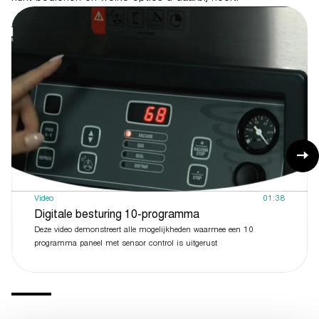
Video
01:38
Digitale besturing 10-programma
Deze video demonstreert alle mogelijkheden waarmee een 10
programma paneel met sensor control is uitgerust