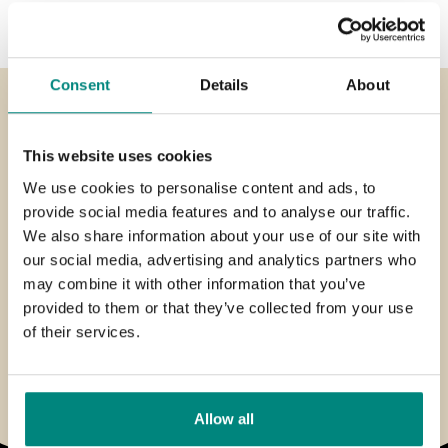
Consent
Details
About
Hulp nodig ?
This website uses cookies
We use cookies to personalise content and ads, to
Bij Henkelman staan we altijd voor u klaar. We zijn van
provide social media features and to analyse our traffic.
maandag tot en met vrijdag van 8.00-18.00 (CET). Mailen
We also share information about your use of our site with
mag natuurlijk ook.
our social media, advertising and analytics partners who
Bel ons op:
may combine it with other information that you’ve
+31 73 621 36 71
provided to them or that they’ve collected from your use
of their services.
Stuur ons een
email
:
service@henkelman.com
Allow all